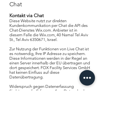
Chat
Kontakt via Chat
Diese Website nutzt zur direkten
Kundenkommunikation per Chat die API des
Chat-Dienstes Wix.com. Anbieter ist in
diesem Falle die Wix.com, 40 Namal Tel Aviv
St., Tel Aviv
6350671
, Israel.
Zur Nutzung der Funktionen von Live Chat ist
es notwendig, Ihre IP Adresse zu speichern.
Diese Informationen werden in der Regel an
einen Server innerhalb der EU übertragen und
dort gespeichert. FOX Facility Services GmbH
hat keinen Einfluss auf diese
Datenübertragung.
Widerspruch gegen Datenerfassung
Sie können die Erfassung Ihrer Daten durch
Live Chat verhindern, indem Sie die Chat
Funktion dieser Website nicht nutzen.
Darüber hinaus können Sie ein Add-In in
Ihrem Browser installieren, das dieses Plug-In
blockiert.
Stand:
01.01.2020