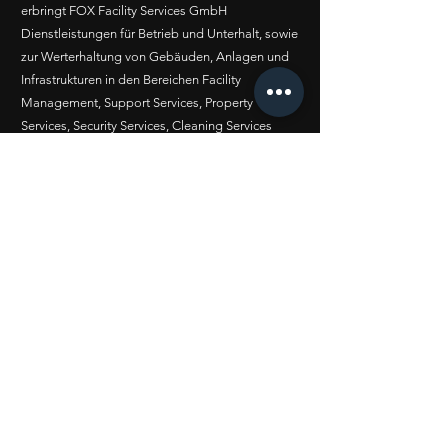
erbringt FOX Facility Services GmbH
Dienstleistungen für Betrieb und Unterhalt, sowie
zur Werterhaltung von Gebäuden, Anlagen und
Infrastrukturen in den Bereichen Facility
Management, Support Services, Property
Services, Security Services, Cleaning Services
sowie Infrastruktur Services.
Nehmen Sie mit uns Kontakt auf