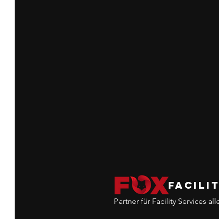
FACILI
P
artner für Facility Services all