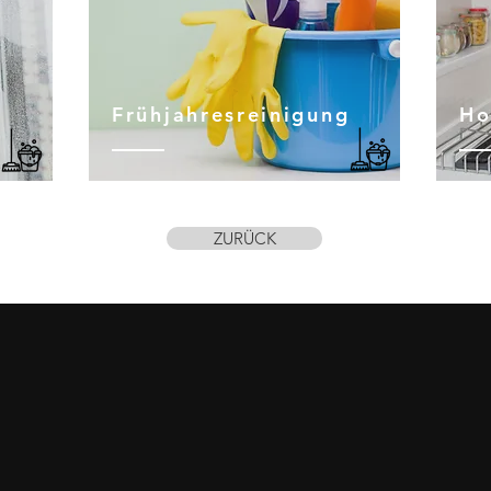
Frühjahresreinigung
Ho
ZURÜCK