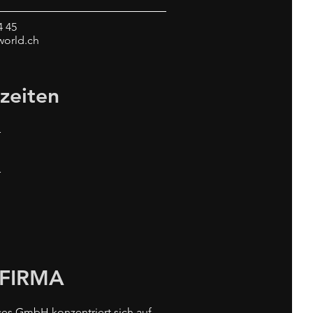
4 45
world.ch
zeiten
r
r
FIRMA
ices GmbH konzentriert sich auf